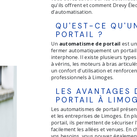
qu'ils offrent et comment Drevy Éle
d'automatisation.
QU'EST-CE QU'U
PORTAIL ?
Un
automatisme de portail
est un 
fermer automatiquement un portail
interphone. Il existe plusieurs type
à vérins, les moteurs à bras articul
un confort d'utilisation et renforcen
professionnels à Limoges.
LES AVANTAGES 
PORTAIL À LIMO
Les automatismes de portail prése
et les entreprises de Limoges. En plu
portail, ils permettent de sécuriser 
facilement les allées et venues. En 
vos besoins, vous pouvez également