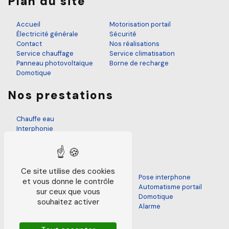
Plan du site
Accueil
Motorisation portail
Électricité générale
Sécurité
Contact
Nos réalisations
Service chauffage
Service climatisation
Panneau photovoltaïque
Borne de recharge
Domotique
Nos prestations
Chauffe eau
Interphonie
Électricien
Panneau photovoltaïque
Mise en normes électrique
Motorisation portail
Ce site utilise des cookies
Rénovation installation électrique
Pose interphone
et vous donne le contrôle
Climatisation
Automatisme portail
sur ceux que vous
Électricien neuf
Domotique
souhaitez activer
Panneau photovoltaïque solaire
Alarme
Chauffage électrique
Dépannage électricité