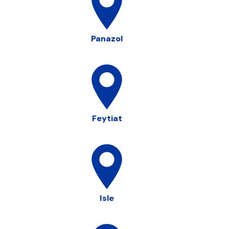
Panazol
Feytiat
Isle