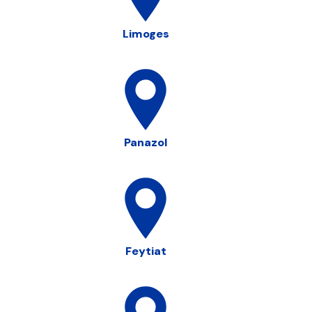
Limoges
Panazol
Feytiat