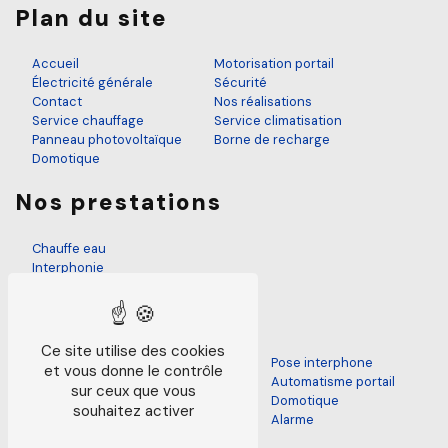
Plan du site
Accueil
Motorisation portail
Électricité générale
Sécurité
Contact
Nos réalisations
Service chauffage
Service climatisation
Panneau photovoltaïque
Borne de recharge
Domotique
Nos prestations
Chauffe eau
Interphonie
Électricien
Panneau photovoltaïque
Mise en normes électrique
Motorisation portail
Ce site utilise des cookies
Rénovation installation électrique
Pose interphone
et vous donne le contrôle
Climatisation
Automatisme portail
sur ceux que vous
Électricien neuf
Domotique
souhaitez activer
Panneau photovoltaïque solaire
Alarme
Chauffage électrique