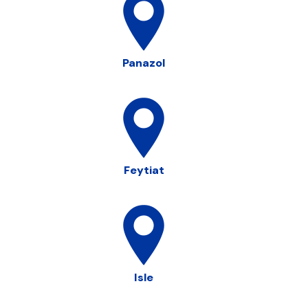
Panazol
Feytiat
Isle