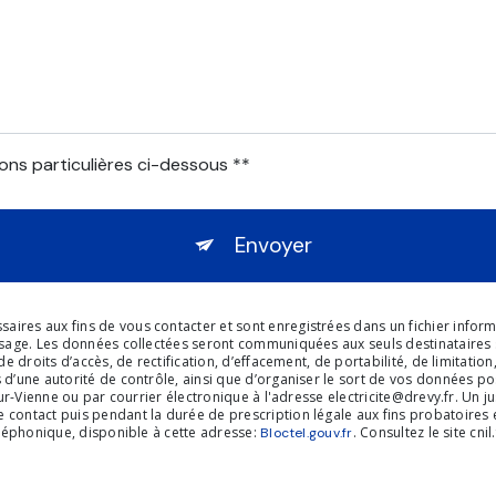
ons particulières ci-dessous **
Envoyer
s aux fins de vous contacter et sont enregistrées dans un fichier informati
sage. Les données collectées seront communiquées aux seuls destinataires sui
e droits d’accès, de rectification, d’effacement, de portabilité, de limitatio
 d’une autorité de contrôle, ainsi que d’organiser le sort de vos données p
ur-Vienne ou par courrier électronique à l'adresse electricite@drevy.fr. Un j
ontact puis pendant la durée de prescription légale aux fins probatoires e
éléphonique, disponible à cette adresse:
. Consultez le site cni
Bloctel.gouv.fr